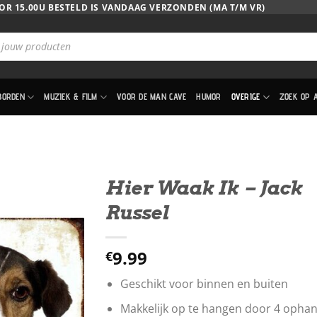
OR 15.00U BESTELD IS VANDAAG VERZONDEN (MA T/M VR)
BORDEN
MUZIEK & FILM
VOOR DE MAN CAVE
HUMOR
OVERIGE
ZOEK OP 
Hier Waak Ik – Jack
Russel
9.99
€
Geschikt voor binnen en buiten
Makkelijk op te hangen door 4 opha