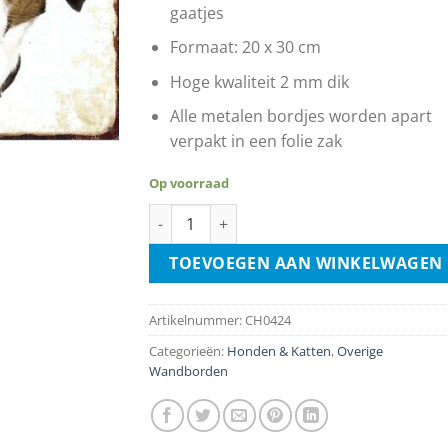
gaatjes
Formaat: 20 x 30 cm
Hoge kwaliteit 2 mm dik
Alle metalen bordjes worden apart
verpakt in een folie zak
Op voorraad
Hier Waak Ik - Jack Russel aantal
TOEVOEGEN AAN WINKELWAGEN
Artikelnummer:
CH0424
Categorieën:
Honden & Katten
,
Overige
Wandborden