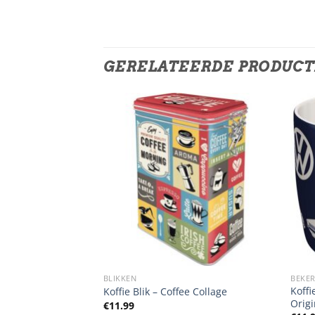
GERELATEERDE PRODUC
BLIKKEN
BEKER
wagen Let’s Get
Koff
Koffie Blik – Coffee Collage
Origi
€
11.99