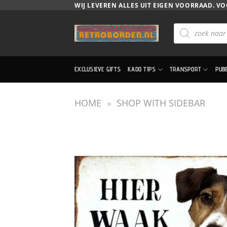
Ga
WIJ LEVEREN ALLES UIT EIGEN VOORRAAD. VO
naar
Producten
inhoud
zoeken
EXCLUSIEVE GIFTS
KADO TIPS
TRANSPORT
PUB
HOME
»
SHOP WITH SIDEBAR