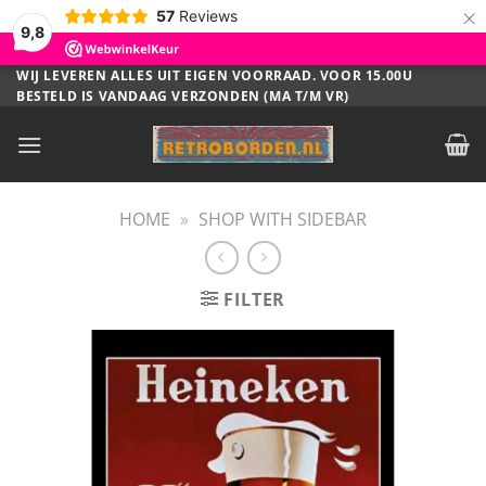
×
57
Reviews
9,8
Ga
WIJ LEVEREN ALLES UIT EIGEN VOORRAAD. VOOR 15.00U
BESTELD IS VANDAAG VERZONDEN (MA T/M VR)
naar
inhoud
HOME
»
SHOP WITH SIDEBAR
FILTER