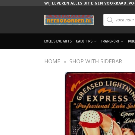
Ga
WIJ LEVEREN ALLES UIT EIGEN VOORRAAD. VO
naar
Producten
inhoud
zoeken
EXCLUSIEVE GIFTS
KADO TIPS
TRANSPORT
PUB
HOME
»
SHOP WITH SIDEBAR