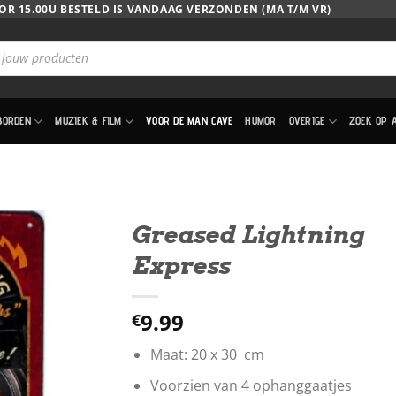
OR 15.00U BESTELD IS VANDAAG VERZONDEN (MA T/M VR)
BORDEN
MUZIEK & FILM
VOOR DE MAN CAVE
HUMOR
OVERIGE
ZOEK OP 
Greased Lightning
Express
9.99
€
Maat: 20 x 30 cm
Voorzien van 4 ophanggaatjes