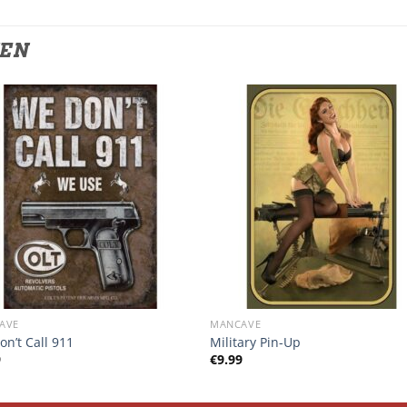
TEN
AVE
MANCAVE
n’t Call 911
Military Pin-Up
9
€
9.99