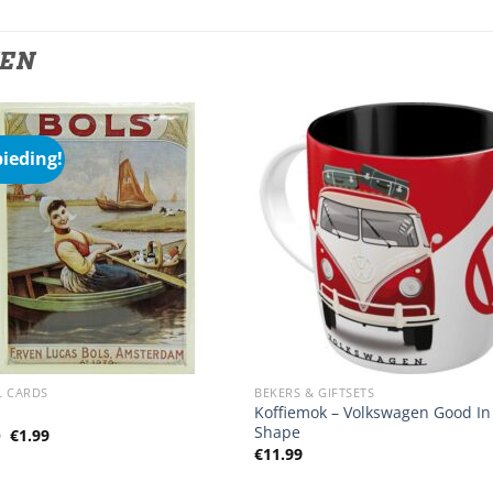
TEN
ieding!
L CARDS
BEKERS & GIFTSETS
Koffiemok – Volkswagen Good In
Shape
Oorspronkelijke
Huidige
9
€
1.99
prijs
prijs
€
11.99
was:
is:
€3.99.
€1.99.