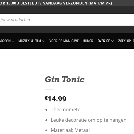
OR 15.00U BESTELD IS VANDAAG VERZONDEN (MA T/M VR)
BORDEN
MUZIEK & FILM
VOOR DE MAN CAVE
HUMOR
OVERIGE
ZOEK OP 
Gin Tonic
14.99
€
Thermometer
Leuke decoratie om op te hangen
Materiaal: Metaal