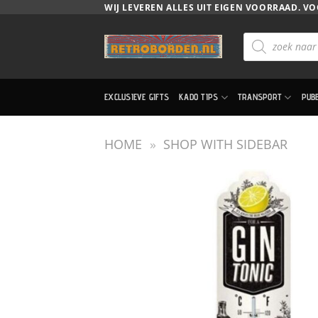
Ga
WIJ LEVEREN ALLES UIT EIGEN VOORRAAD. VO
naar
Producten
inhoud
zoeken
EXCLUSIEVE GIFTS
KADO TIPS
TRANSPORT
PUB
HOME
»
SHOP WITH SIDEBAR