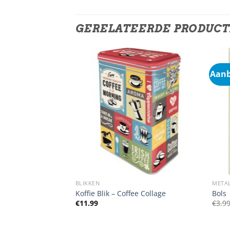
GERELATEERDE PRODUC
Aanb
BLIKKEN
META
wagen Let’s Get
Koffie Blik – Coffee Collage
Bols
€
11.99
€
3.9