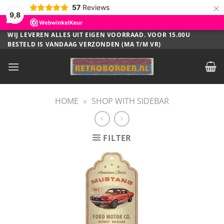
×
57
Reviews
9,8
Ga
WIJ LEVEREN ALLES UIT EIGEN VOORRAAD. VOOR 15.00U
BESTELD IS VANDAAG VERZONDEN (MA T/M VR)
naar
inhoud
HOME
»
SHOP WITH SIDEBAR
FILTER