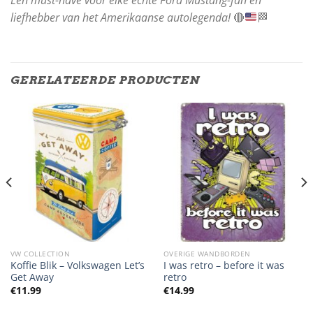
liefhebber van het Amerikaanse autolegenda!
🔴
🏁
GERELATEERDE PRODUCTEN
VW COLLECTION
OVERIGE WANDBORDEN
Koffie Blik – Volkswagen Let’s
I was retro – before it was
Get Away
retro
€
11.99
€
14.99