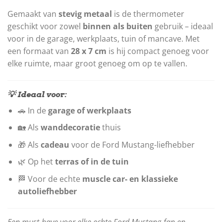
Gemaakt van
stevig metaal
is de thermometer
geschikt voor zowel
binnen als buiten
gebruik – ideaal
voor in de garage, werkplaats, tuin of mancave. Met
een formaat van
28 x 7 cm
is hij compact genoeg voor
elke ruimte, maar groot genoeg om op te vallen.
💡 Ideaal voor:
🚗 In de
garage of werkplaats
🏡 Als
wanddecoratie
thuis
🎁 Als
cadeau
voor de Ford Mustang-liefhebber
🌿 Op het
terras of in de tuin
🏁 Voor de echte
muscle car- en klassieke
autoliefhebber
Een must-have voor elke echte Ford Mustang-fan en