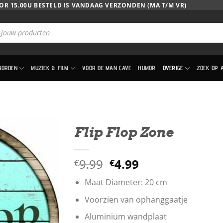
OR 15.00U BESTELD IS VANDAAG VERZONDEN (MA T/M VR)
BORDEN
MUZIEK & FILM
VOOR DE MAN CAVE
HUMOR
OVERIGE
ZOEK OP 
Flip Flop Zone
Oorspronkelijke
Huidige
9.99
4.99
€
€
prijs
prijs
Maat Diameter: 20 cm
was:
is:
€9.99.
€4.99.
Voorzien van ophanggaatje
Aluminium wandplaat