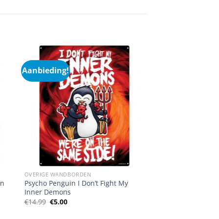
Aanbieding!
OVERIGE WANDBORDEN
In
Psycho Penguin I Don’t Fight My
Inner Demons
Oorspronkelijke
Huidige
€
14.99
€
5.00
prijs
prijs
was:
is: