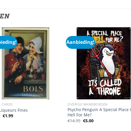
TEN
ieding!
Aanbieding!
L CARDS
OVERIGE WANDBORDEN
Psycho Penguin A Special Place 
Liqueurs Fines
Hell For Me?
Oorspronkelijke
Huidige
9
€
1.99
prijs
prijs
Oorspronkelijke
Huidige
€
14.99
€
5.00
was:
is:
prijs
prijs
€3.99.
€1.99.
was:
is: