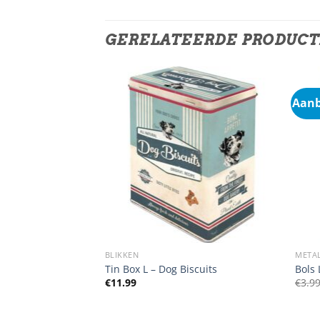
GERELATEERDE PRODUC
Aanb
BLIKKEN
META
ng Coffee Served
Tin Box L – Dog Biscuits
Bols 
€
11.99
€
3.9