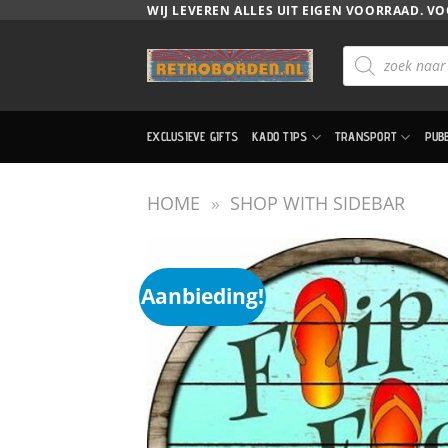
Ga
WIJ LEVEREN ALLES UIT EIGEN VOORRAAD. VO
naar
Producten
inhoud
zoeken
EXCLUSIEVE GIFTS
KADO TIPS
TRANSPORT
PUB
HOME
»
SHOP WITH SIDEBAR
Aanbieding!