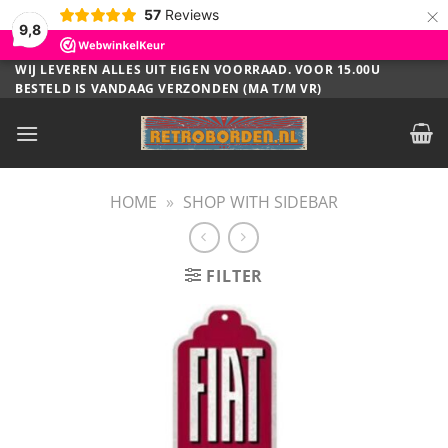
×
57
Reviews
9,8
Ga
WIJ LEVEREN ALLES UIT EIGEN VOORRAAD. VOOR 15.00U
BESTELD IS VANDAAG VERZONDEN (MA T/M VR)
naar
inhoud
HOME
»
SHOP WITH SIDEBAR
FILTER