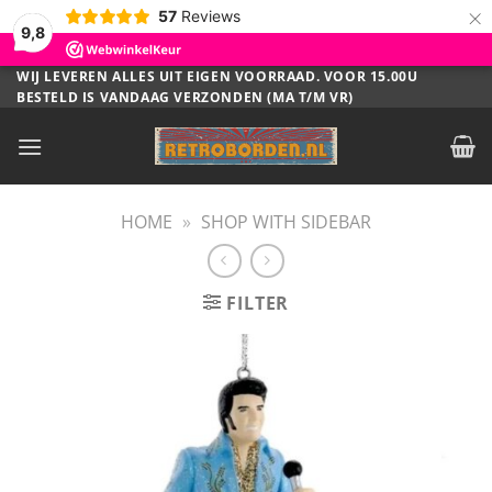
×
57
Reviews
9,8
Ga
WIJ LEVEREN ALLES UIT EIGEN VOORRAAD. VOOR 15.00U
BESTELD IS VANDAAG VERZONDEN (MA T/M VR)
naar
inhoud
HOME
»
SHOP WITH SIDEBAR
FILTER