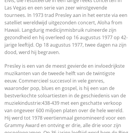
Elvis, die resulteerde in een lange reeks concerten in
Las Vegas en een serie van zeer winstgevende
tournees. In 1973 trad Presley aan in het eerste via een
satelliet wereldwijd uitgezonden concert, Aloha from
Hawaii. Langdurig medicijnmisbruik ruïneerde zijn
gezondheid en hij overleed op 16 augustus 1977 op 42-
jarige leeftijd. Op 18 augustus 1977, twee dagen na zijn
dood, werd hij begraven.
Presley is een van de meest gevierde en invloedrijkste
muzikanten van de tweede helft van de twintigste
eeuw. Commercieel succesvol in vele genres,
waaronder pop, blues en gospel, is hij een van de
bestverkochte soloartiesten in de geschiedenis van de
muziekindustrie:438-439 met een geschatte verkoop
van ongeveer 600 miljoen platen over de hele wereld.
Hij werd tot 1978 veertienmaal genomineerd voor een
Grammy Award en ontving er drie, alle drie voor zijn
gospelopnamen. Op 36-jarige leeftijd werd hem de Bing