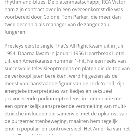
rhythm-and-blues. De platenmaatschappij RCA Victor
nam zijn contract over in een overeenkomst die was
voorbereid door Colonel Tom Parker, die meer dan
twee decennia als manager van de zanger zou
fungeren.
Presleys eerste single That’s All Right kwam uit in juli
1954. Daarna kwam in januari 1956 Heartbreak Hotel
uit, een Amerikaanse nummer 1-hit. Na een reeks van
succesvolle televisieoptredens en platen die de top van
de verkooplijsten bereikten, werd hij gezien als de
meest vooraanstaande figuur van de rock-‘n-roll. Zijn
energieke interpretaties van liedjes en seksueel
provocerende podiumoptredens, in combinatie met
een opmerkelijk aansprekende versmelting van multi-
etnische invloeden die samenviel met de opkomst van
de burgerrechtenbeweging, maakten hem tegelijk
enorm populair en controversieel. Het Amerika van net