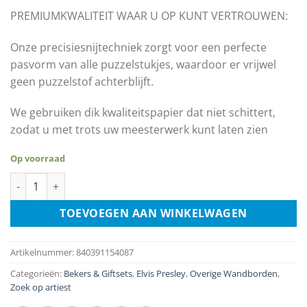
PREMIUMKWALITEIT WAAR U OP KUNT VERTROUWEN:
Onze precisiesnijtechniek zorgt voor een perfecte
pasvorm van alle puzzelstukjes, waardoor er vrijwel
geen puzzelstof achterblijft.
We gebruiken dik kwaliteitspapier dat niet schittert,
zodat u met trots uw meesterwerk kunt laten zien
Op voorraad
Elvis Presley - '68 Comeback 450 Piece Picture Disc Jigsaw Puzz
TOEVOEGEN AAN WINKELWAGEN
Artikelnummer:
840391154087
Categorieën:
Bekers & Giftsets
,
Elvis Presley
,
Overige Wandborden
,
Zoek op artiest