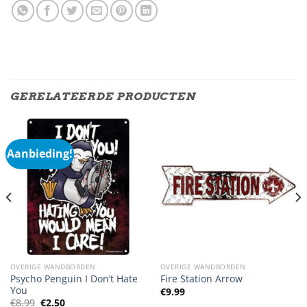
GERELATEERDE PRODUCTEN
Aanbieding!
OVERIGE WANDBORDEN
OVERIGE WANDBORDEN
Psycho Penguin I Don’t Hate
Fire Station Arrow
You
€
9.99
Oorspronkelijke
Huidige
€
8.99
€
2.50