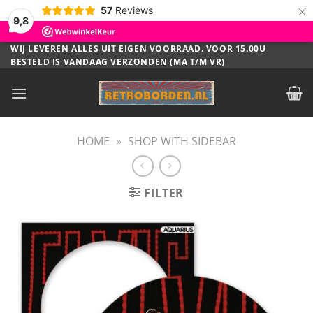
×
57
Reviews
9,8
Ga
WIJ LEVEREN ALLES UIT EIGEN VOORRAAD. VOOR 15.00U
BESTELD IS VANDAAG VERZONDEN (MA T/M VR)
naar
inhoud
HOME
»
SHOP WITH SIDEBAR
FILTER