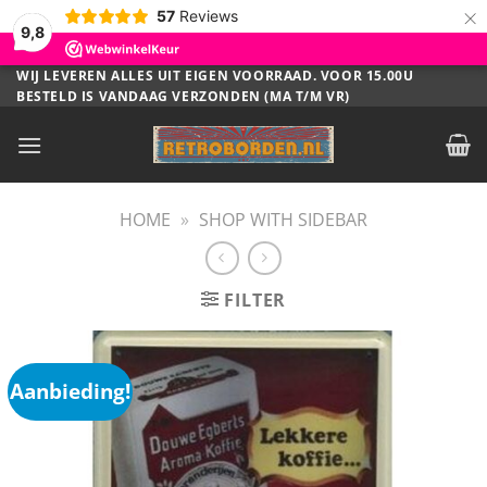
×
57
Reviews
9,8
Ga
WIJ LEVEREN ALLES UIT EIGEN VOORRAAD. VOOR 15.00U
BESTELD IS VANDAAG VERZONDEN (MA T/M VR)
naar
inhoud
HOME
»
SHOP WITH SIDEBAR
FILTER
Aanbieding!