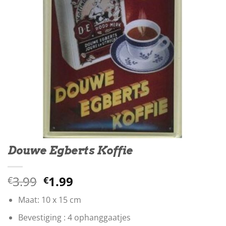
Douwe Egberts Koffie
Oorspronkelijke
Huidige
3.99
1.99
€
€
prijs
prijs
Maat: 10 x 15 cm
was:
is:
€3.99.
€1.99.
Bevestiging : 4 ophanggaatjes