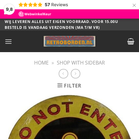
×
57
Reviews
9,8
Ga
WIJ LEVEREN ALLES UIT EIGEN VOORRAAD. VOOR 15.00U
BESTELD IS VANDAAG VERZONDEN (MA T/M VR)
naar
inhoud
HOME
»
SHOP WITH SIDEBAR
FILTER