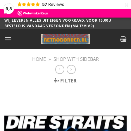
×
57
Reviews
9,8
Ga
WIJ LEVEREN ALLES UIT EIGEN VOORRAAD. VOOR 15.00U
BESTELD IS VANDAAG VERZONDEN (MA T/M VR)
naar
inhoud
HOME
»
SHOP WITH SIDEBAR
FILTER