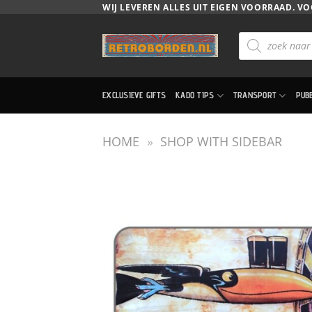
Ga
WIJ LEVEREN ALLES UIT EIGEN VOORRAAD. VO
naar
Producten
inhoud
zoeken
EXCLUSIEVE GIFTS
KADO TIPS
TRANSPORT
PUB
HOME
»
SHOP WITH SIDEBAR