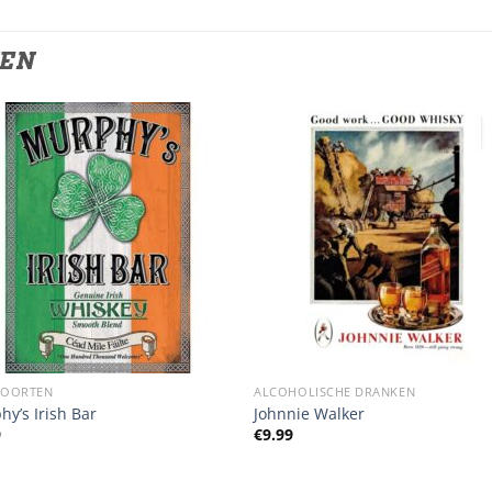
TEN
SOORTEN
ALCOHOLISCHE DRANKEN
y’s Irish Bar
Johnnie Walker
9
€
9.99