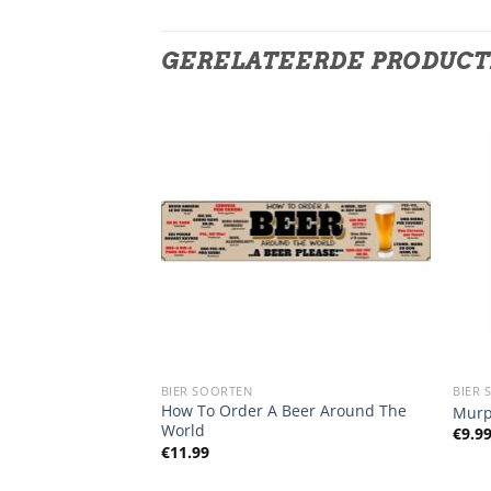
GERELATEERDE PRODUC
NKEN
BIER SOORTEN
BIER 
How To Order A Beer Around The
 De Cuba
Murph
World
€
9.9
€
11.99