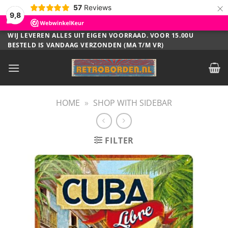
×
57
Reviews
9,8
Ga
WIJ LEVEREN ALLES UIT EIGEN VOORRAAD. VOOR 15.00U
BESTELD IS VANDAAG VERZONDEN (MA T/M VR)
naar
inhoud
HOME
»
SHOP WITH SIDEBAR
FILTER