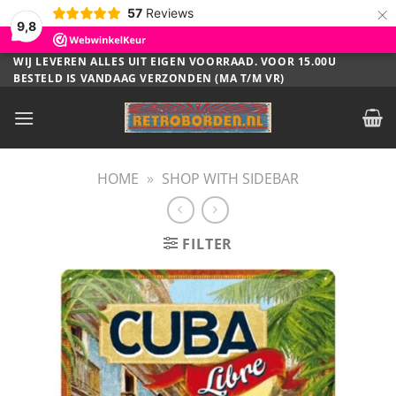
×
57
Reviews
9,8
Ga
WIJ LEVEREN ALLES UIT EIGEN VOORRAAD. VOOR 15.00U
BESTELD IS VANDAAG VERZONDEN (MA T/M VR)
naar
inhoud
HOME
»
SHOP WITH SIDEBAR
FILTER