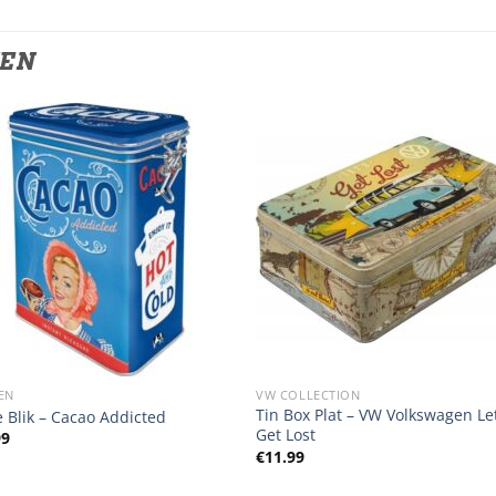
TEN
EN
VW COLLECTION
Tin Box Plat – VW Volkswagen Let
e Blik – Cacao Addicted
Get Lost
99
€
11.99