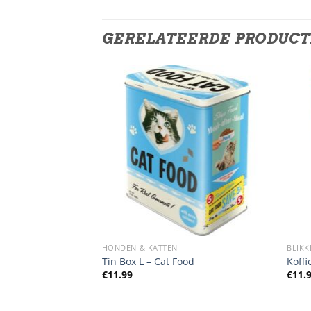
GERELATEERDE PRODUC
HONDEN & KATTEN
BLIKK
A Coffee
Tin Box L – Cat Food
Koffi
€
11.99
€
11.