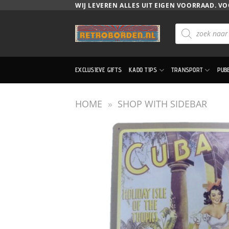
Ga
WIJ LEVEREN ALLES UIT EIGEN VOORRAAD. VO
naar
Producten
inhoud
zoeken
EXCLUSIEVE GIFTS
KADO TIPS
TRANSPORT
PUB
HOME
»
SHOP WITH SIDEBAR