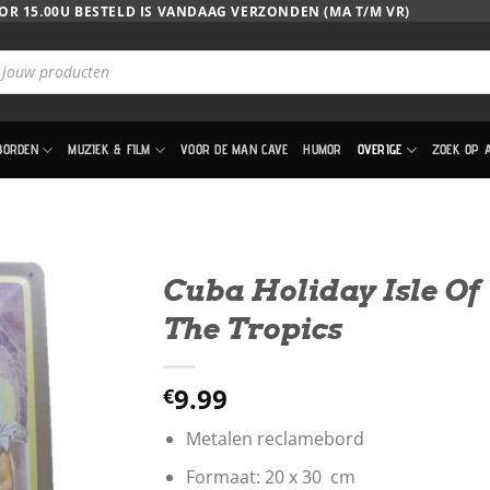
OR 15.00U BESTELD IS VANDAAG VERZONDEN (MA T/M VR)
BORDEN
MUZIEK & FILM
VOOR DE MAN CAVE
HUMOR
OVERIGE
ZOEK OP 
Cuba Holiday Isle Of
The Tropics
9.99
€
Metalen reclamebord
Formaat: 20 x 30 cm