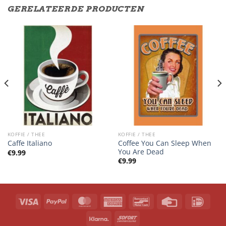
GERELATEERDE PRODUCTEN
KOFFIE / THEE
KOFFIE / THEE
Coffee You Can Sleep When
Caffe Italiano
You Are Dead
€
9.99
€
9.99