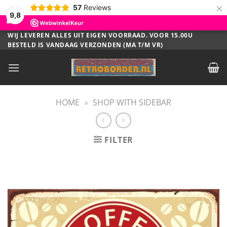
×
57
Reviews
9,8
Ga
WIJ LEVEREN ALLES UIT EIGEN VOORRAAD. VOOR 15.00U
BESTELD IS VANDAAG VERZONDEN (MA T/M VR)
naar
inhoud
HOME
»
SHOP WITH SIDEBAR
FILTER