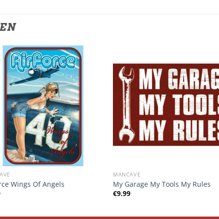
TEN
AVE
MANCAVE
rce Wings Of Angels
My Garage My Tools My Rules
9
€
9.99