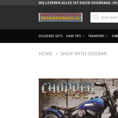
Ga
WIJ LEVEREN ALLES UIT EIGEN VOORRAAD. VO
naar
Producten
inhoud
zoeken
EXCLUSIEVE GIFTS
KADO TIPS
TRANSPORT
PUB
HOME
»
SHOP WITH SIDEBAR