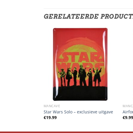
GERELATEERDE PRODUC
MANCAVE
MANC
Star Wars Solo – exclusieve uitgave
Airfo
elijke
dige
€
19.99
€
9.9
s
.99.