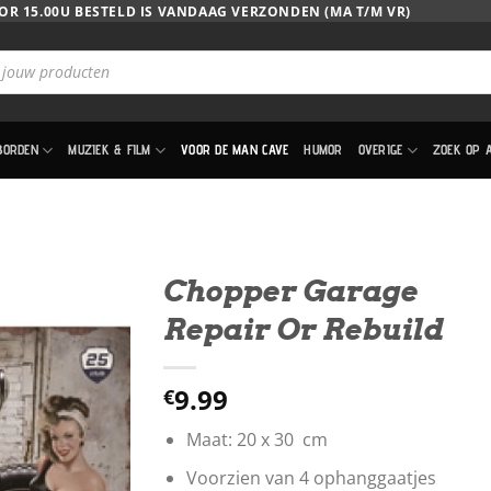
OR 15.00U BESTELD IS VANDAAG VERZONDEN (MA T/M VR)
BORDEN
MUZIEK & FILM
VOOR DE MAN CAVE
HUMOR
OVERIGE
ZOEK OP 
Chopper Garage
Repair Or Rebuild
9.99
€
Maat: 20 x 30 cm
Voorzien van 4 ophanggaatjes