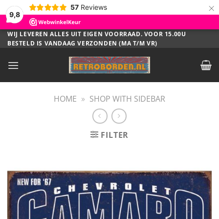
×
57
Reviews
9,8
Ga
WIJ LEVEREN ALLES UIT EIGEN VOORRAAD. VOOR 15.00U
BESTELD IS VANDAAG VERZONDEN (MA T/M VR)
naar
inhoud
HOME
»
SHOP WITH SIDEBAR
FILTER