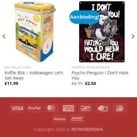
Aanbieding!
VW COLLECTION
OVERIGE WANDBORDEN
Koffie Blik – Volkswagen Let’s
Psycho Penguin I Don’t Hate
Get Away
You
Oorspronkelijke
Huidige
€
11.99
€
8.99
€
2.50
prijs
prijs
was:
is:
€8.99.
€2.50.
Copyright 2026 ©
RETROBORDEN