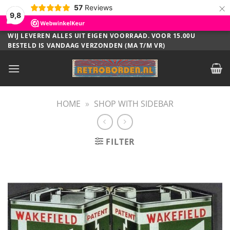
×
57
Reviews
9,8
Ga
WIJ LEVEREN ALLES UIT EIGEN VOORRAAD. VOOR 15.00U
BESTELD IS VANDAAG VERZONDEN (MA T/M VR)
naar
inhoud
HOME
»
SHOP WITH SIDEBAR
FILTER