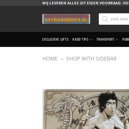
Ga
WIJ LEVEREN ALLES UIT EIGEN VOORRAAD. VO
naar
Producten
inhoud
zoeken
EXCLUSIEVE GIFTS
KADO TIPS
TRANSPORT
PUB
HOME
»
SHOP WITH SIDEBAR