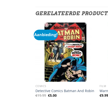
GERELATEERDE PRODUC
Aanbieding!
COMICS
FILM
Detective Comics Batman And Robin
Warn
Oorspronkelijke
Huidige
€
19.99
€
5.00
€
9.9
prijs
prijs
was:
is:
€19.99.
€5.00.