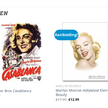
TEN
Aanbieding!
MARILYN MONROE
Marilyn Monroe Hollywood Eter
er Bros Casablanca
Beauty
9
Oorspronkelijke
Huidige
€
17.99
€
12.99
prijs
prijs
was:
is: