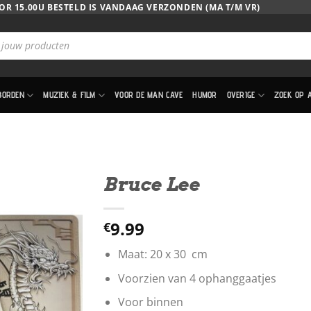
OR 15.00U BESTELD IS VANDAAG VERZONDEN (MA T/M VR)
BORDEN
MUZIEK & FILM
VOOR DE MAN CAVE
HUMOR
OVERIGE
ZOEK OP 
Bruce Lee
9.99
€
Maat: 20 x 30 cm
Voorzien van 4 ophanggaatjes
Voor binnen