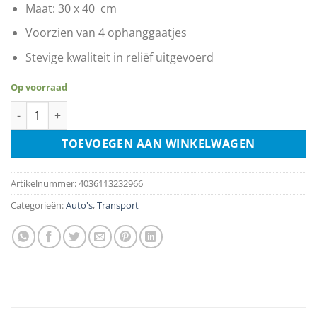
Maat: 30 x 40 cm
Voorzien van 4 ophanggaatjes
Stevige kwaliteit in reliëf uitgevoerd
Op voorraad
BMW The Ultimate Driving Machine - Since 1916 aantal
TOEVOEGEN AAN WINKELWAGEN
Artikelnummer:
4036113232966
Categorieën:
Auto's
,
Transport