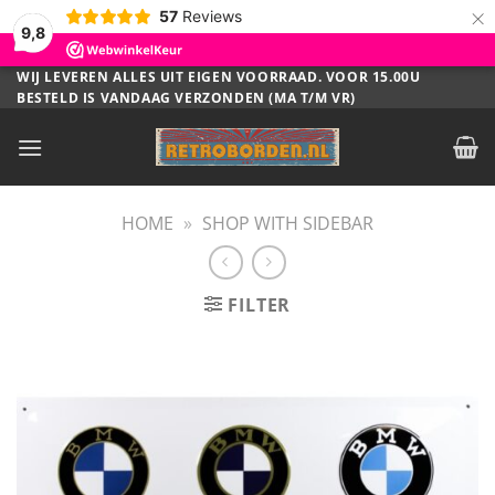
×
57
Reviews
9,8
Ga
WIJ LEVEREN ALLES UIT EIGEN VOORRAAD. VOOR 15.00U
BESTELD IS VANDAAG VERZONDEN (MA T/M VR)
naar
inhoud
HOME
»
SHOP WITH SIDEBAR
FILTER