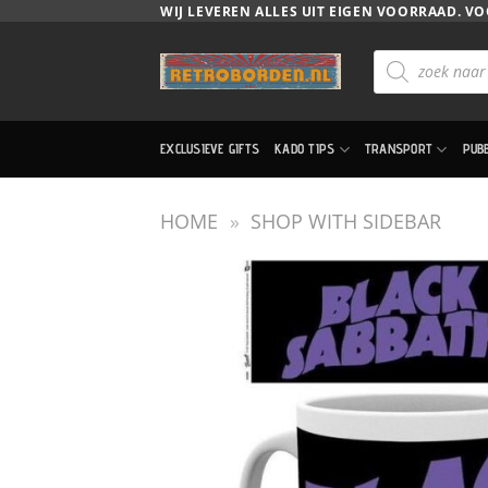
Ga
WIJ LEVEREN ALLES UIT EIGEN VOORRAAD. VO
naar
Producten
inhoud
zoeken
EXCLUSIEVE GIFTS
KADO TIPS
TRANSPORT
PUB
HOME
»
SHOP WITH SIDEBAR