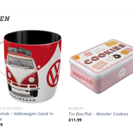
TEN
S & GIFTSETS
BLIKKEN
iemok – Volkswagen Good In
Tin Box Plat – Wonder Cookies
e
€
11.99
99