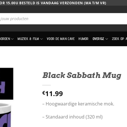
OR 15.00U BESTELD IS VANDAAG VERZONDEN (MA T/M VR)
BORDEN
MUZIEK & FILM
VOOR DE MAN CAVE
HUMOR
OVERIGE
ZOEK OP 
Black Sabbath Mug
11.99
€
– Hoogwaardige keramische mok.
– Standaard inhoud (320 ml)