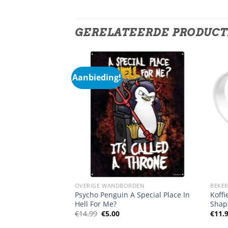
GERELATEERDE PRODUC
Aanbieding!
DEN
OVERIGE WANDBORDEN
BEKER
Psycho Penguin A Special Place In
Koff
w
Hell For Me?
Shap
Oorspronkelijke
Huidige
€
14.99
€
5.00
€
11.
prijs
prijs
was:
is: