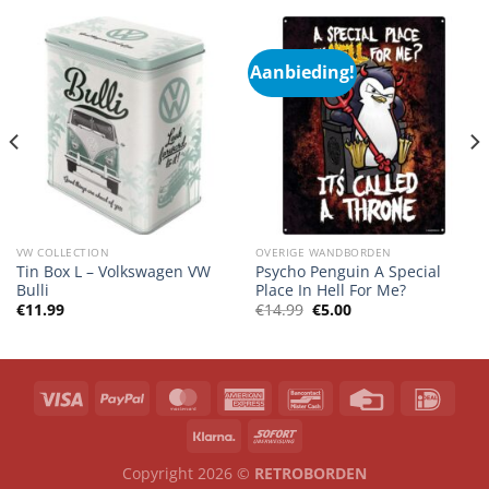
Aanbieding!
VW COLLECTION
OVERIGE WANDBORDEN
Tin Box L – Volkswagen VW
Psycho Penguin A Special
Bulli
Place In Hell For Me?
Oorspronkelijke
Huidige
€
11.99
€
14.99
€
5.00
prijs
prijs
was:
is:
€14.99.
€5.00.
Copyright 2026 ©
RETROBORDEN