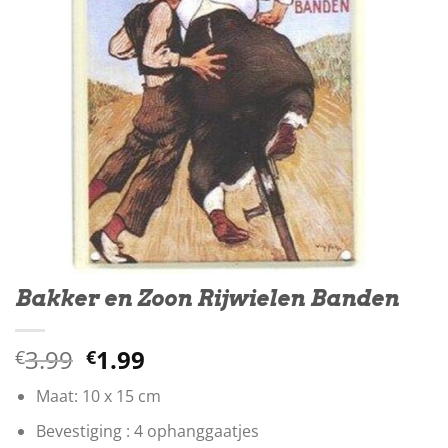
Bakker en Zoon Rijwielen Banden
Oorspronkelijke
Huidige
3.99
1.99
€
€
prijs
prijs
Maat: 10 x 15 cm
was:
is:
€3.99.
€1.99.
Bevestiging : 4 ophanggaatjes