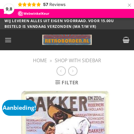
×
57
Reviews
9,8
Ga
WIJ LEVEREN ALLES UIT EIGEN VOORRAAD. VOOR 15.00U
BESTELD IS VANDAAG VERZONDEN (MA T/M VR)
naar
inhoud
HOME
»
SHOP WITH SIDEBAR
FILTER
Aanbieding!