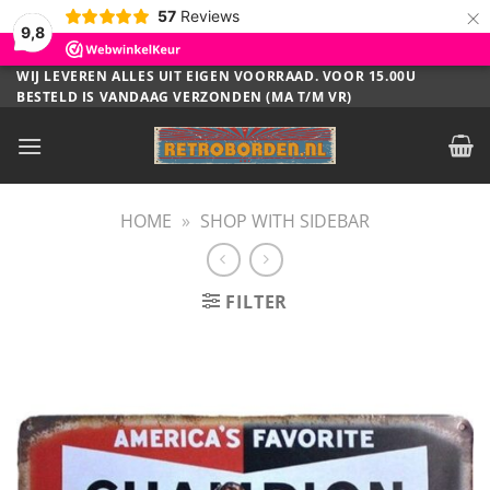
×
57
Reviews
9,8
Ga
WIJ LEVEREN ALLES UIT EIGEN VOORRAAD. VOOR 15.00U
BESTELD IS VANDAAG VERZONDEN (MA T/M VR)
naar
inhoud
HOME
»
SHOP WITH SIDEBAR
FILTER