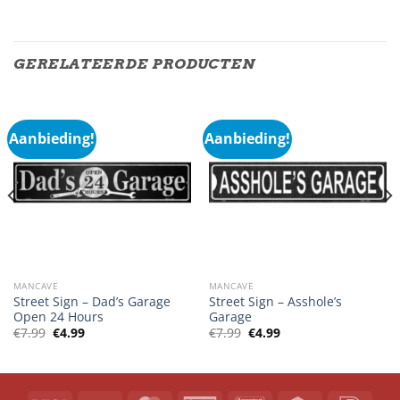
GERELATEERDE PRODUCTEN
Aanbieding!
Aanbieding!
MANCAVE
MANCAVE
Street Sign – Dad’s Garage
Street Sign – Asshole’s
Open 24 Hours
Garage
Oorspronkelijke
Huidige
Oorspronkelijke
Huidige
€
7.99
€
4.99
€
7.99
€
4.99
prijs
prijs
prijs
prijs
was:
is:
was:
is:
€7.99.
€4.99.
€7.99.
€4.99.