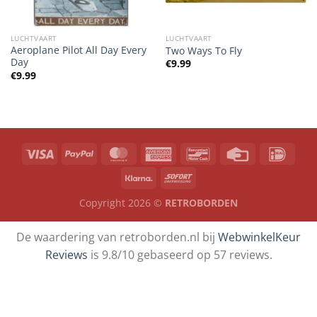
LUCHTVAART
LUCHTVAART
Aeroplane Pilot All Day Every
Two Ways To Fly
Day
€
9.99
€
9.99
Copyright 2026 ©
RETROBORDEN
De waardering van retroborden.nl bij
WebwinkelKeur
Reviews
is 9.8/10 gebaseerd op 57 reviews.